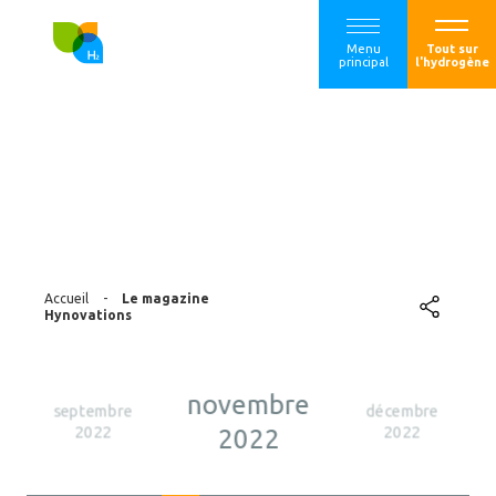
Menu
Tout sur
principal
l'hydrogène
Le magazine
Hynovations
Accueil
-
Le magazine
Hynovations
novembre
septembre
décembre
2022
2022
2022