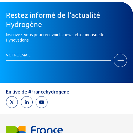
Restez informé de l'actualité
Hydrogène
Inscrivez-vous pour recevoir la newsletter mensuelle
Hynovations
Inscription
VOTRE EMAIL
Newsletter
Si
vous
êtes
un
humain,
En live de #francehydrogene
ne
remplissez
pas
ce
champ.