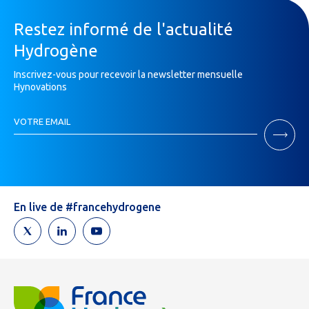
Restez informé de l'actualité
Hydrogène
Inscrivez-vous pour recevoir la newsletter mensuelle
Hynovations
Inscription
VOTRE EMAIL
Newsletter
Si
vous
êtes
un
humain,
En live de #francehydrogene
ne
remplissez
pas
ce
champ.