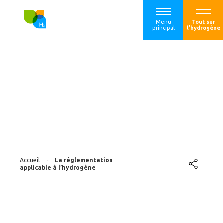
Menu
Tout sur
principal
l'hydrogène
La réglementation
applicable à
l’hydrogène
Accueil
-
La réglementation
applicable à l’hydrogène