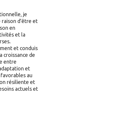
tionnelle, je
 raison d’être et
ison en
vités et la
rses.
ement et conduis
a croissance de
re entre
’adaptation et
s favorables au
n résiliente et
esoins actuels et