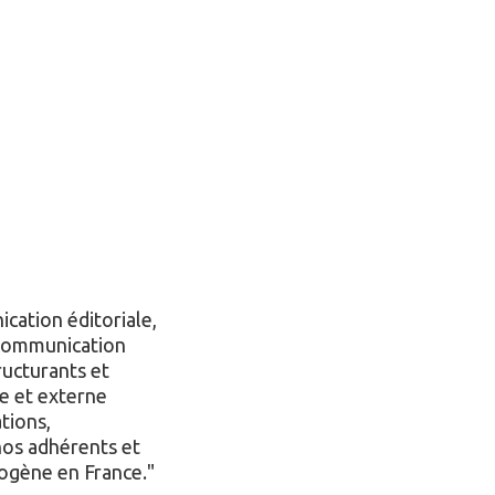
cation éditoriale,
a communication
tructurants et
e et externe
tions,
nos adhérents et
rogène en France.