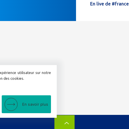
En live de #franc
remplissez
pas
ce
champ.
xpérience utilisateur sur notre
ion des cookies.
En savoir plus