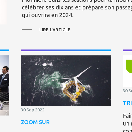
célébrer ses dix ans et prépare son passag
qui ouvrira en 2024.
LIRE L'ARTICLE
30 S
TR
30 Sep 2022
Fai
ZOOM SUR
un 
coh