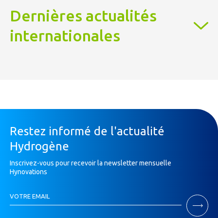
Dernières actualités
internationales
Restez informé de l'actualité
Hydrogène
Inscrivez-vous pour recevoir la newsletter mensuelle
Hynovations
Inscription
VOTRE EMAIL
Newsletter
Si