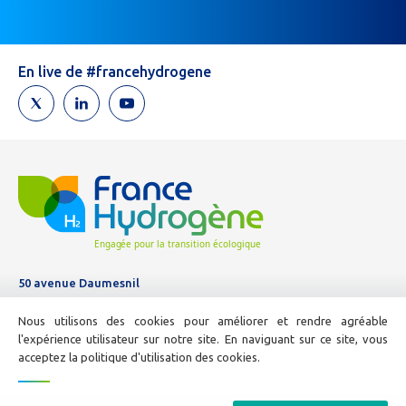
vous
êtes
un
humain,
En live de #francehydrogene
ne
remplissez
pas
ce
champ.
50 avenue Daumesnil
Tél :
01 44 11 10 04
Nous utilisons des cookies pour améliorer et rendre agréable
E-mail :
info@france-hydrogene.org
l'expérience utilisateur sur notre site. En naviguant sur ce site, vous
acceptez la politique d'utilisation des cookies.