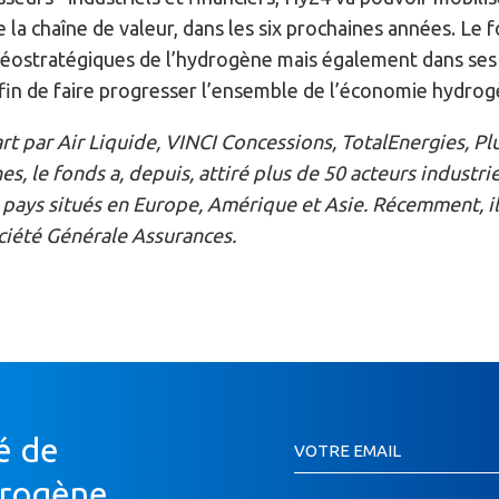
 la chaîne de valeur, dans les six prochaines années. Le fo
éostratégiques de l’hydrogène mais également dans ses 
afin de faire progresser l’ensemble de l’économie hydrog
t par Air Liquide, VINCI Concessions, TotalEnergies, Pl
s, le fonds a, depuis, attiré plus de 50 acteurs industrie
 pays situés en Europe, Amérique et Asie. Récemment, il
iété Générale Assurances.
Inscription
é de
VOTRE EMAIL
Newsletter
Si
drogène