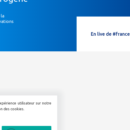
vous
êtes
un
 la
vations
humain,
ne
En live de #franc
remplissez
pas
ce
champ.
xpérience utilisateur sur notre
ion des cookies.