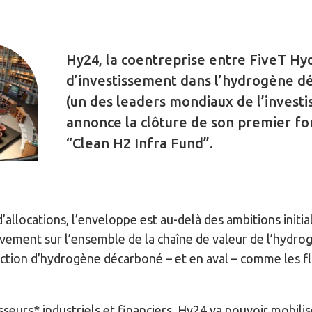
Hy24, la coentreprise entre FiveT H
d’investissement dans l’hydrogène d
(un des leaders mondiaux de l’invest
annonce la clôture de son premier fon
“Clean H2 Infra Fund”.
’allocations, l’enveloppe est au-delà des ambitions initia
sivement sur l’ensemble de la chaîne de valeur de l’hydr
ion d’hydrogène décarboné – et en aval – comme les flo
sseurs* industriels et financiers, Hy24 va pouvoir mobilis