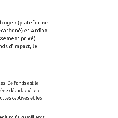
ydrogen (plateforme
écarboné) et Ardian
issement privé)
ds d’impact, le
les. Ce fonds est le
ogène décarboné, en
ttes captives et les
er jusqu’à 20 milliards