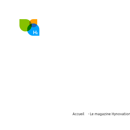
FR
EN
Nous co
Hy24 passe les 
Accueil
-
Le magazine Hynovatio