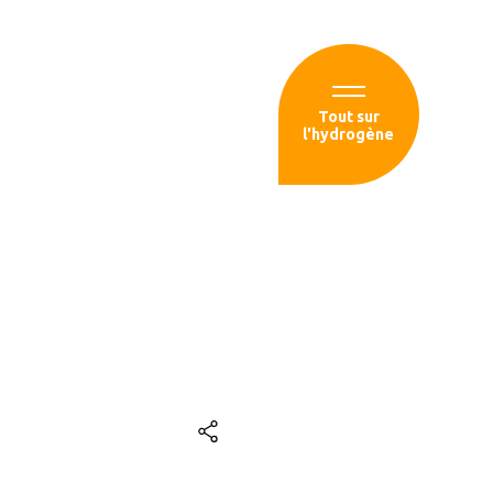
Espace membre
Tout sur
l'hydrogène
sources
 Normandie