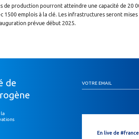
s de production pourront atteindre une capacité de 20 000
 1500 emplois à la clé. Les infrastructures seront mises e
nauguration prévue début 2025.
Inscription
é de
VOTRE EMAIL
Newsletter
Si
drogène
vous
êtes
un
 la
vations
humain,
ne
En live de #franc
remplissez