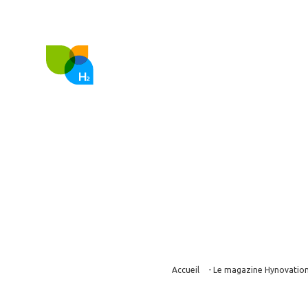
FR
EN
Nous co
Hopium confir
Accueil
-
Le magazine Hynovatio