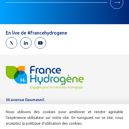
Newsletter
Si
vous
êtes
un
humain,
En live de #francehydrogene
ne
remplissez
pas
ce
champ.
50 avenue Daumesnil
Tél :
01 44 11 10 04
Nous utilisons des cookies pour améliorer et rendre agréable
E-mail :
info@france-hydrogene.org
l'expérience utilisateur sur notre site. En naviguant sur ce site, vous
acceptez la politique d'utilisation des cookies.