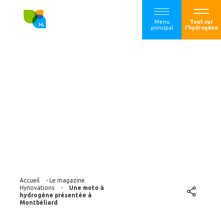
Menu
Tout sur
principal
l'hydrogène
Une moto à
hydrogène
présentée à
Montbéliard
Accueil
-
Le magazine
Hynovations
-
Une moto à
hydrogène présentée à
Montbéliard