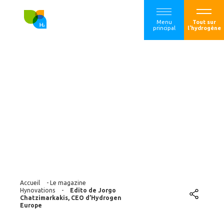
Menu
Tout sur
principal
l'hydrogène
Edito de Jorgo
Chatzimarkakis,
CEO d’Hydrogen
Europe
Accueil
-
Le magazine
Hynovations
-
Edito de Jorgo
Chatzimarkakis, CEO d’Hydrogen
Europe