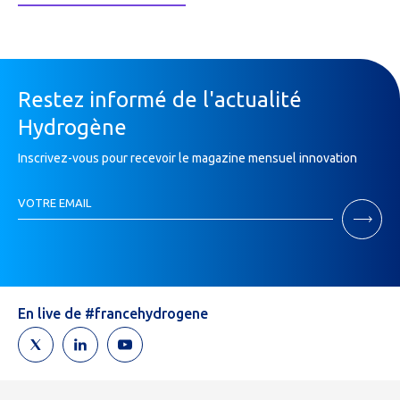
Restez informé de l'actualité
Hydrogène
Inscrivez-vous pour recevoir le magazine mensuel innovation
Inscription
VOTRE EMAIL
Newsletter
If
you
are
human,
leave
En live de #francehydrogene
this
field
blank.