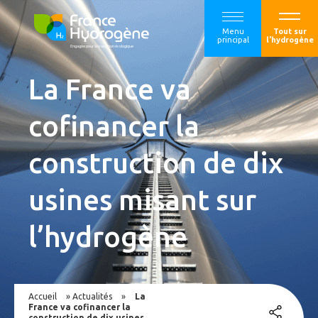
Menu
Tout sur
principal
l'hydrogène
La France va
cofinancer la
construction de dix
usines misant sur
l’hydrogène
Accueil
»
Actualités
»
La
France va cofinancer la
construction de dix usines