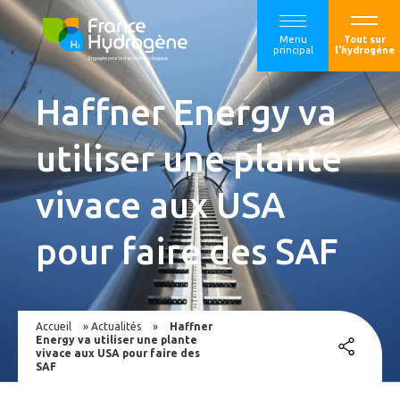
Menu
Tout sur
principal
l'hydrogène
Haffner Energy va
utiliser une plante
vivace aux USA
pour faire des SAF
Accueil
»
Actualités
»
Haffner
Energy va utiliser une plante
vivace aux USA pour faire des
SAF