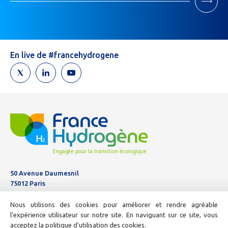
If
you
are
human,
leave
En live de #francehydrogene
this
field
blank.
50 Avenue Daumesnil
75012 Paris
Tél :
01 44 11 10 04
Nous utilisons des cookies pour améliorer et rendre agréable
E-mail :
info@france-hydrogene.org
l'expérience utilisateur sur notre site. En naviguant sur ce site, vous
acceptez la politique d'utilisation des cookies.