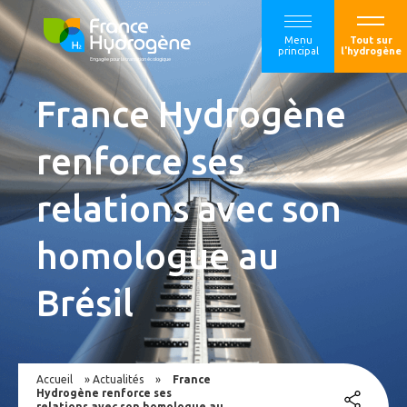
Menu
Tout sur
principal
l'hydrogène
France Hydrogène
renforce ses
relations avec son
homologue au
Brésil
Accueil
»
Actualités
»
France
Hydrogène renforce ses
relations avec son homologue au