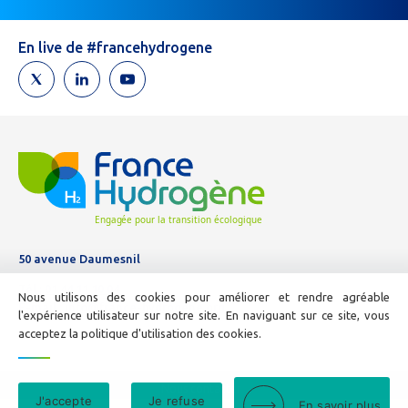
un
humain,
En live de #francehydrogene
ne
remplissez
pas
ce
champ.
50 avenue Daumesnil
Tél :
01 44 11 10 04
Nous utilisons des cookies pour améliorer et rendre agréable
E-mail :
info@france-hydrogene.org
l'expérience utilisateur sur notre site. En naviguant sur ce site, vous
acceptez la politique d'utilisation des cookies.
Nous contacter
J'accepte
Je refuse
En savoir plus