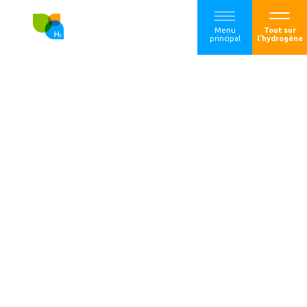
Menu
Tout sur
principal
l'hydrogène
Note de position
trilatérale (France
Hydrogène-SER-
EVOLEN) sur
l’hydrogène
maritime