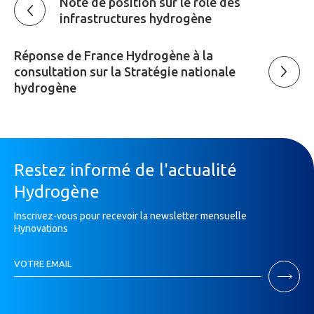
Note de position sur le rôle des
infrastructures hydrogène
Réponse de France Hydrogène à la
consultation sur la Stratégie nationale
hydrogène
Restez informé de l'actualité
Hydrogène
Inscrivez-vous pour recevoir la newsletter mensuelle
Hynovations
Inscription
VOTRE EMAIL
Newsletter
Si
vous
êtes