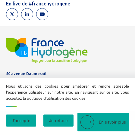
humain,
En live de #francehydrogene
ne
remplissez
pas
ce
champ.
50 avenue Daumesnil
Tél :
01 44 11 10 04
Nous utilisons des cookies pour améliorer et rendre agréable
E-mail :
info@france-hydrogene.org
l'expérience utilisateur sur notre site. En naviguant sur ce site, vous
acceptez la politique d'utilisation des cookies.
Nous contacter
J'accepte
Je refuse
En savoir plus
Mentions légales
© France Hydrogène - 2026