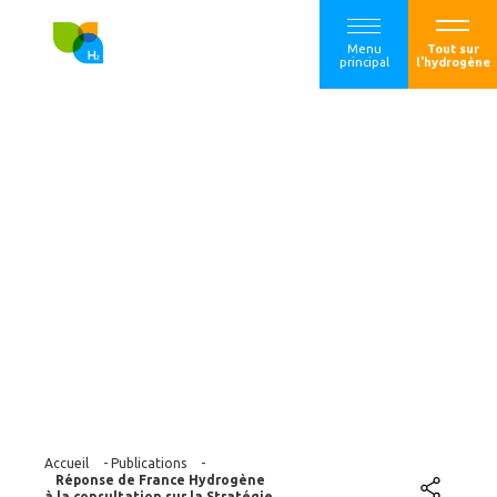
Menu
Tout sur
principal
l'hydrogène
Réponse de France
Hydrogène à la
consultation sur la
Stratégie nationale
hydrogène
Accueil
-
Publications
-
Réponse de France Hydrogène
à la consultation sur la Stratégie