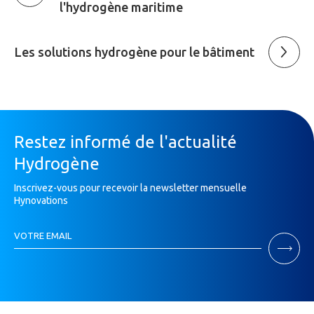
l'hydrogène maritime
Les solutions hydrogène pour le bâtiment
Restez informé de l'actualité
Hydrogène
Inscrivez-vous pour recevoir la newsletter mensuelle
Hynovations
Inscription
VOTRE EMAIL
Newsletter
Si
vous
êtes
un