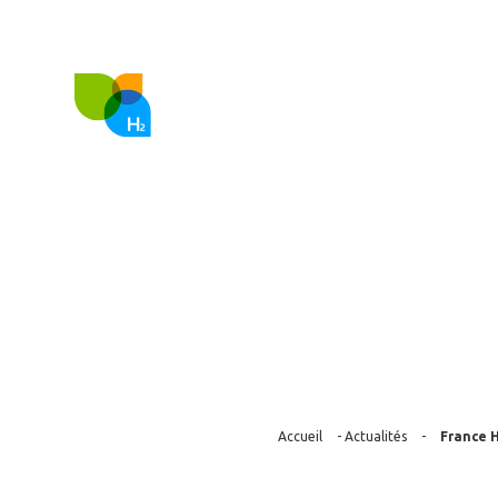
FR
EN
Nous co
France Hydrog
protocole d’e
Accueil
-
Actualités
-
France 