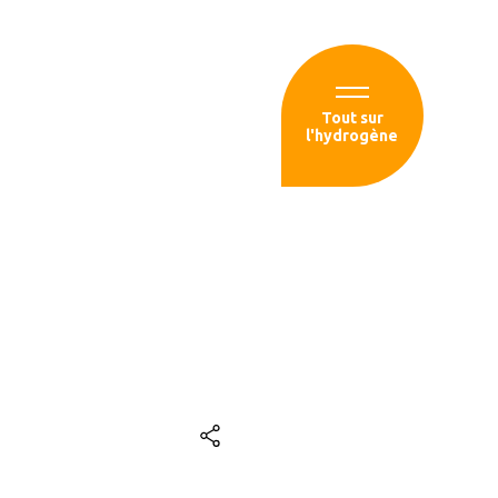
Espace membre
Tout sur
l'hydrogène
sources
k signent un