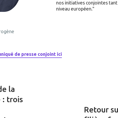
nos initiatives conjointes tant
niveau européen.
drogène
iqué de presse conjoint ici
de la
: trois
Retour su