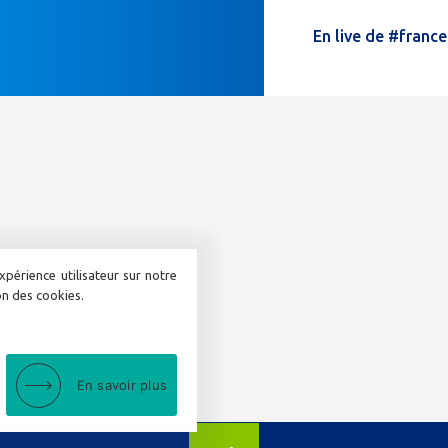
ne
En live de #franc
remplissez
pas
ce
champ.
xpérience utilisateur sur notre
ion des cookies.
En savoir plus