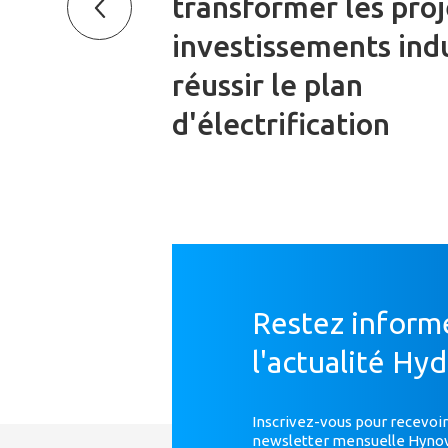
transformer les proj
investissements indu
réussir le plan
d'électrification
Restez inform
l'actualité Hy
Inscrivez-vous pour recevoir
newsletter mensuelle Hyno