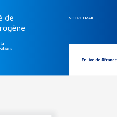
Inscription
é de
VOTRE EMAIL
Newsletter
Si
drogène
vous
êtes
un
 la
vations
humain,
ne
En live de #franc
remplissez
pas
ce
champ.