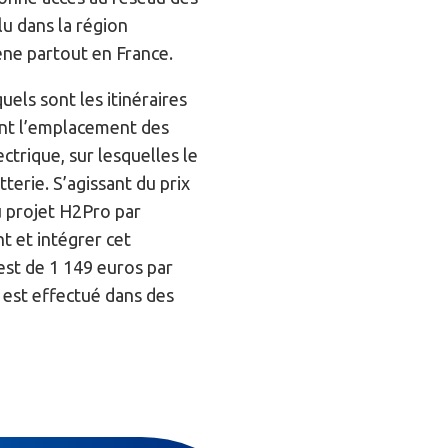
u dans la région
gène partout en France.
els sont les itinéraires
ent l’emplacement des
trique, sur lesquelles le
terie. S’agissant du prix
du projet H2Pro par
t et intégrer cet
 est de 1 149 euros par
 est effectué dans des