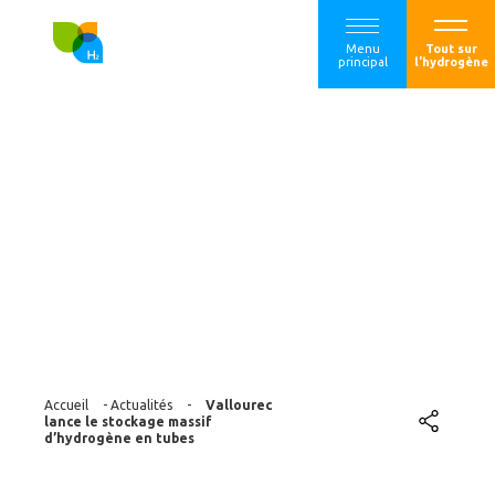
Menu
Tout sur
principal
l'hydrogène
Vallourec lance le
stockage massif
d’hydrogène en
tubes
Accueil
-
Actualités
-
Vallourec
lance le stockage massif
d’hydrogène en tubes