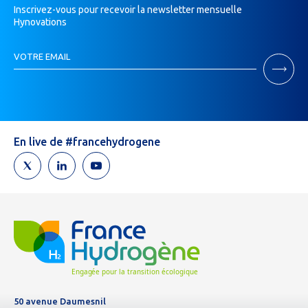
Inscrivez-vous pour recevoir la newsletter mensuelle
Hynovations
Inscription
VOTRE EMAIL
Newsletter
Si
vous
êtes
un
humain,
En live de #francehydrogene
ne
remplissez
pas
ce
champ.
50 avenue Daumesnil