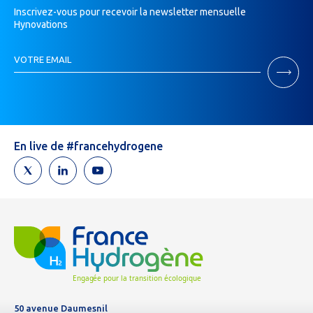
Inscrivez-vous pour recevoir la newsletter mensuelle
Hynovations
Inscription
VOTRE EMAIL
Newsletter
Si
vous
êtes
un
humain,
En live de #francehydrogene
ne
remplissez
pas
ce
champ.
50 avenue Daumesnil