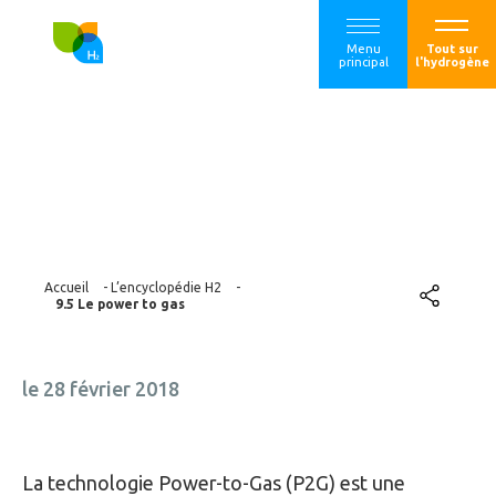
Menu
Tout sur
principal
l'hydrogène
9.5 Le power to gas
Accueil
-
L’encyclopédie H2
-
9.5 Le power to gas
le 28 février 2018
La technologie Power-to-Gas (P2G) est une