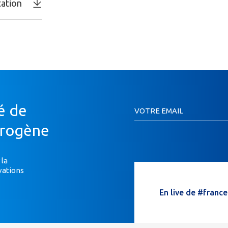
ation
Inscription
é de
VOTRE EMAIL
Newsletter
Si
drogène
vous
êtes
un
 la
vations
humain,
ne
En live de #franc
remplissez
pas
ce