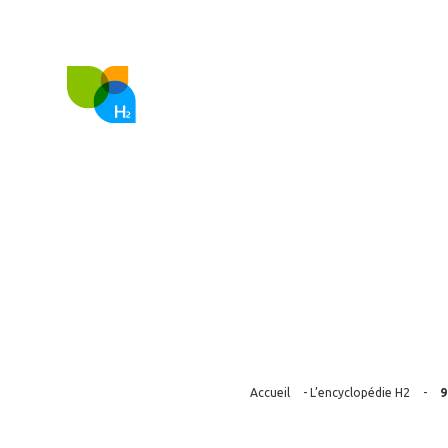
FR
EN
Nous co
9.4.5 Les appli
Accueil
-
L’encyclopédie H2
-
9