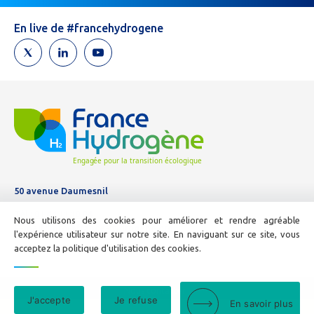
un
humain,
En live de #francehydrogene
ne
remplissez
pas
ce
champ.
50 avenue Daumesnil
Tél :
01 44 11 10 04
Nous utilisons des cookies pour améliorer et rendre agréable
E-mail :
info@france-hydrogene.org
l'expérience utilisateur sur notre site. En naviguant sur ce site, vous
acceptez la politique d'utilisation des cookies.
Nous contacter
J'accepte
Je refuse
En savoir plus
Mentions légales