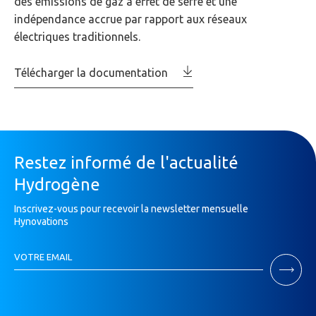
des émissions de gaz à effet de serre et une
indépendance accrue par rapport aux réseaux
électriques traditionnels.
Télécharger la documentation
Restez informé de l'actualité
Hydrogène
Inscrivez-vous pour recevoir la newsletter mensuelle
Hynovations
Inscription
VOTRE EMAIL
Newsletter
Si
vous
êtes