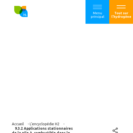
Menu
Tout sur
principal
l'hydrogène
9.3.2 Applications
stationnaires de la
pile à combustible
dans le secteur
résidentiel
Accueil
-
L’encyclopédie H2
-
9.3.2 Applications stationnaires
de la pile à combustible dans le