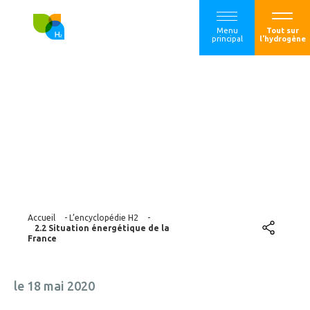
Menu
Tout sur
principal
l'hydrogène
2.2 Situation
énergétique de la
France
Accueil
-
L’encyclopédie H2
-
2.2 Situation énergétique de la
France
le 18 mai 2020