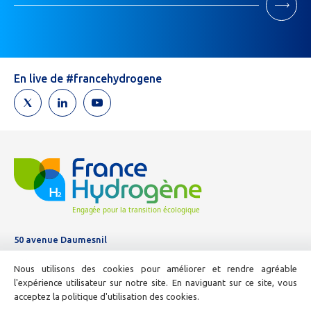
Newsletter
Si
vous
êtes
un
humain,
En live de #francehydrogene
ne
remplissez
pas
ce
champ.
50 avenue Daumesnil
Tél :
01 44 11 10 04
Nous utilisons des cookies pour améliorer et rendre agréable
E-mail :
info@france-hydrogene.org
l'expérience utilisateur sur notre site. En naviguant sur ce site, vous
acceptez la politique d'utilisation des cookies.