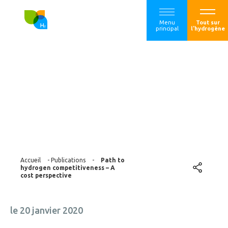
Menu
Tout sur
principal
l'hydrogène
Path to hydrogen
competitiveness –
A cost perspective
Accueil
-
Publications
-
Path to
hydrogen competitiveness – A
cost perspective
le 20 janvier 2020