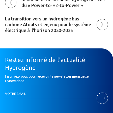
du « Power-to-H2-to-Power »
La transition vers un hydrogène bas
carbone Atouts et enjeux pour le système
électrique à l'horizon 2030-2035
Restez informé de l'actualité
Hydrogène
Inscrivez-vous pour recevoir la newsletter mensuelle
Hynovations
Inscription
VOTRE EMAIL
Newsletter
Si
vous
êtes