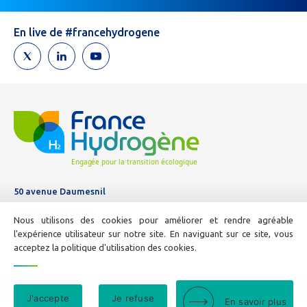
un
humain,
En live de #francehydrogene
ne
remplissez
pas
ce
champ.
50 avenue Daumesnil
Tél :
01 44 11 10 04
Nous utilisons des cookies pour améliorer et rendre agréable
E-mail :
info@france-hydrogene.org
l'expérience utilisateur sur notre site. En naviguant sur ce site, vous
acceptez la politique d'utilisation des cookies.
Nous contacter
J'accepte
Je refuse
En savoir plus
Mentions légales