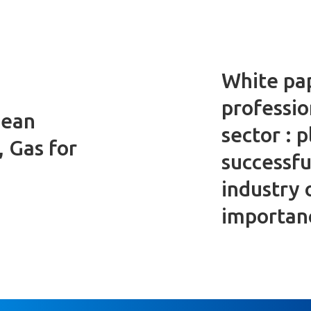
White pap
professio
pean
sector : 
 Gas for
successfu
industry 
importan