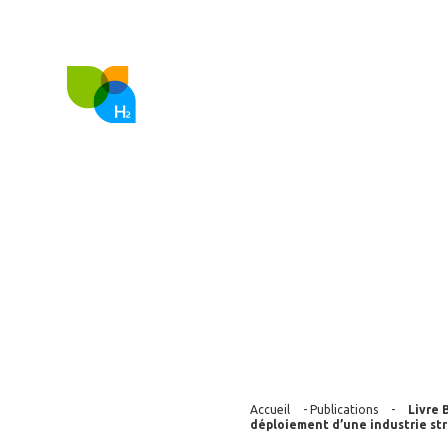
FR
EN
Nous co
Livre Blanc – 
Hydrogène Anti
d’une industri
Accueil
-
Publications
-
Livre 
déploiement d’une industrie st