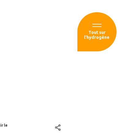
Espace membre
Tout sur
l'hydrogène
sources
a filière
éploiement
r le