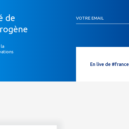
Inscription
é de
VOTRE EMAIL
Newsletter
Si
drogène
vous
êtes
un
 la
vations
humain,
ne
En live de #franc
remplissez
pas
ce
champ.