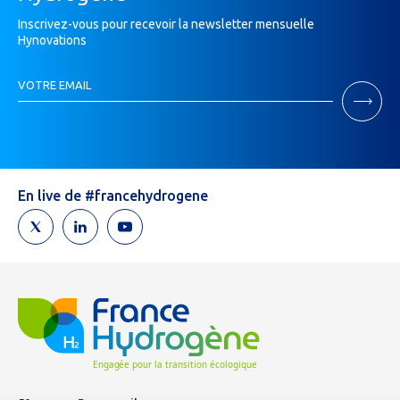
Inscrivez-vous pour recevoir la newsletter mensuelle
Hynovations
Inscription
VOTRE EMAIL
Newsletter
Si
vous
êtes
un
humain,
En live de #francehydrogene
ne
remplissez
pas
ce
champ.