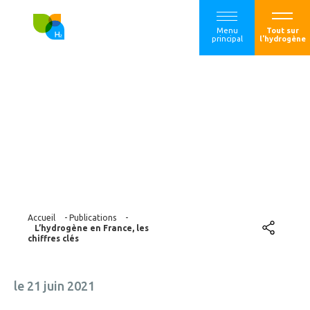
Menu
Tout sur
principal
l'hydrogène
L’hydrogène en
France, les chiffres
clés
Accueil
-
Publications
-
L’hydrogène en France, les
chiffres clés
le 21 juin 2021