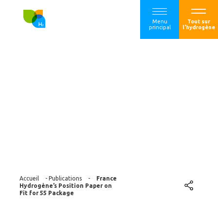
Menu
Tout sur
principal
l'hydrogène
France
Hydrogène’s
Position Paper on
Fit for 55 Package
Accueil
-
Publications
-
France
Hydrogène’s Position Paper on
Fit for 55 Package