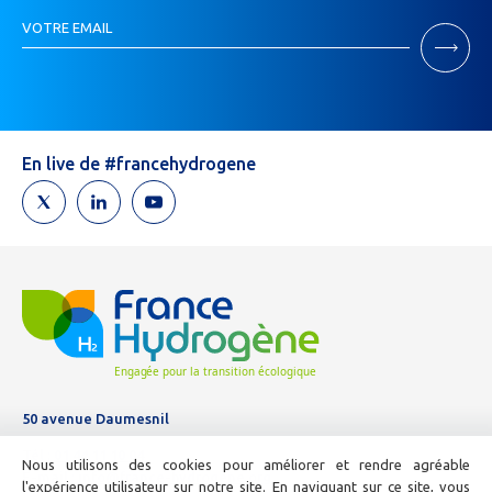
Inscription
VOTRE EMAIL
Newsletter
Si
vous
êtes
un
humain,
En live de #francehydrogene
ne
remplissez
pas
ce
champ.
50 avenue Daumesnil
Tél :
01 44 11 10 04
Nous utilisons des cookies pour améliorer et rendre agréable
E-mail :
info@france-hydrogene.org
l'expérience utilisateur sur notre site. En naviguant sur ce site, vous