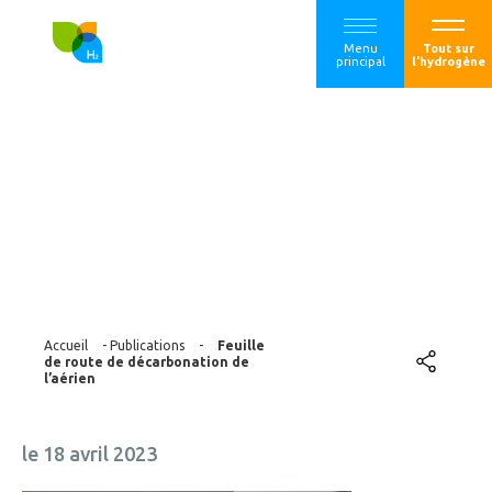
Menu
Tout sur
principal
l'hydrogène
Feuille de route de
décarbonation de
l’aérien
Accueil
-
Publications
-
Feuille
de route de décarbonation de
l’aérien
le 18 avril 2023