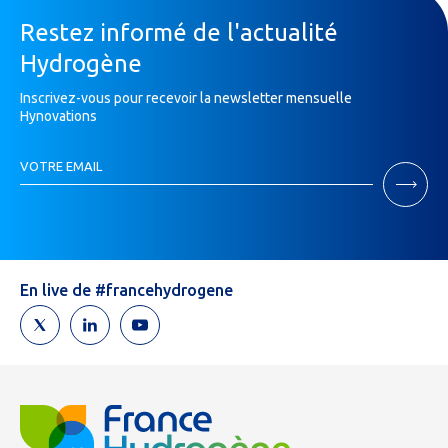
Restez informé de l'actualité
Hydrogène
Inscrivez-vous pour recevoir la newsletter mensuelle
Hynovations
Inscription
VOTRE EMAIL
Newsletter
Si
vous
êtes
un
humain,
En live de #francehydrogene
ne
remplissez
pas
ce
champ.