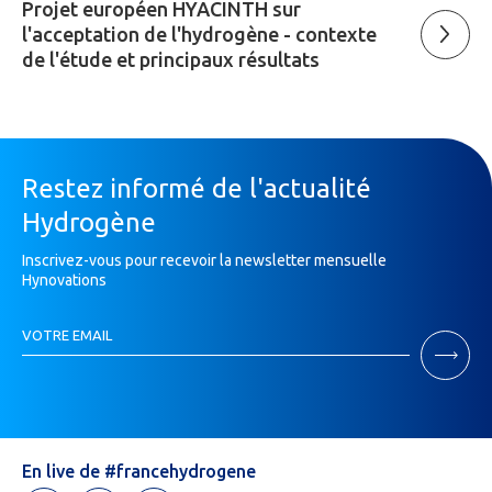
Projet européen HYACINTH sur
l'acceptation de l'hydrogène - contexte
de l'étude et principaux résultats
Restez informé de l'actualité
Hydrogène
Inscrivez-vous pour recevoir la newsletter mensuelle
Hynovations
Inscription
VOTRE EMAIL
Newsletter
Si
vous
êtes
un
humain,
En live de #francehydrogene
ne