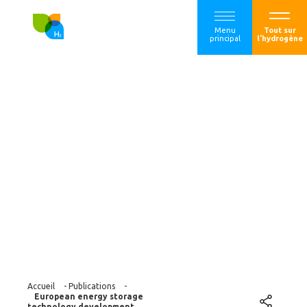
Menu
Tout sur
principal
l'hydrogène
European energy
storage technology
development
roadmap towards
2030
Accueil
-
Publications
-
European energy storage
technology development