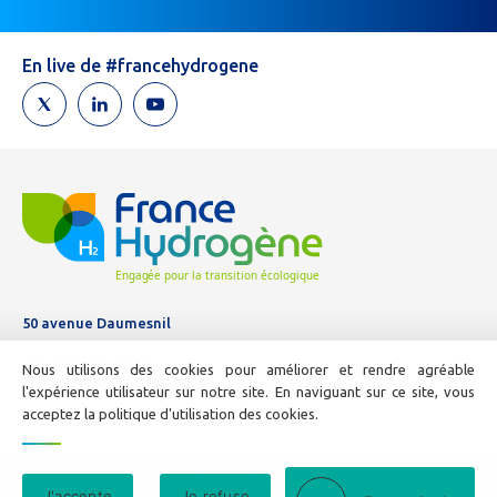
êtes
un
humain,
En live de #francehydrogene
ne
remplissez
pas
ce
champ.
50 avenue Daumesnil
Tél :
01 44 11 10 04
Nous utilisons des cookies pour améliorer et rendre agréable
E-mail :
info@france-hydrogene.org
l'expérience utilisateur sur notre site. En naviguant sur ce site, vous
acceptez la politique d'utilisation des cookies.
Nous contacter
J'accepte
Je refuse