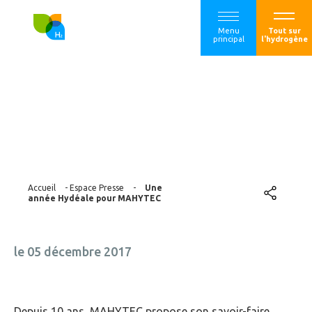
Menu
Tout sur
principal
l'hydrogène
Une année Hydéale
pour MAHYTEC
Accueil
-
Espace Presse
-
Une
année Hydéale pour MAHYTEC
le 05 décembre 2017
Depuis 10 ans, MAHYTEC propose son savoir-faire