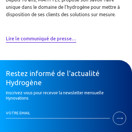
unique dans le domaine de l’hydrogène pour mettre à
disposition de ses clients des solutions sur mesure.
Lire le communiqué de presse…
Restez informé de l'actualité
Hydrogène
Inscrivez-vous pour recevoir la newsletter mensuelle
Hynovations
Inscription
VOTRE EMAIL
Newsletter
Si
vous