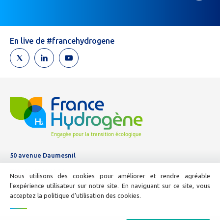
vous
êtes
un
humain,
En live de #francehydrogene
ne
remplissez
pas
ce
champ.
50 avenue Daumesnil
Tél :
01 44 11 10 04
Nous utilisons des cookies pour améliorer et rendre agréable
E-mail :
info@france-hydrogene.org
l'expérience utilisateur sur notre site. En naviguant sur ce site, vous
acceptez la politique d'utilisation des cookies.