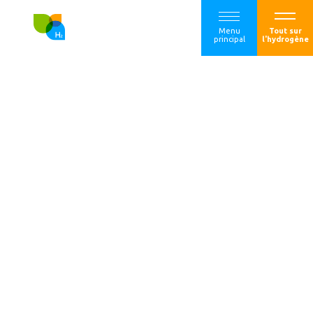
Menu
Tout sur
principal
l'hydrogène
Réaction de France
Hydrogène à
l’annonce de la
révision de la
Stratégie nationale
hydrogène