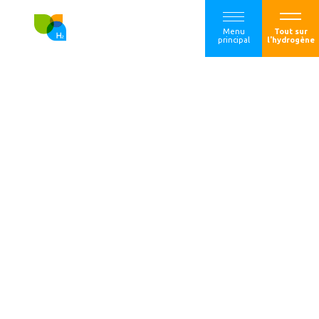
Menu
Tout sur
principal
l'hydrogène
Projet important
d’intérêt européen
commun (PIIEC)
Hydrogène : 15
premiers projets
français
sélectionnés