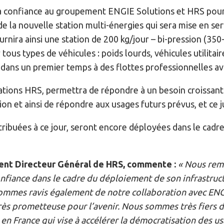
a confiance au groupement ENGIE Solutions et HRS pou
de la nouvelle station multi-énergies qui sera mise en se
nira ainsi une station de 200 kg/jour – bi-pression (350-
tous types de véhicules : poids lourds, véhicules utilitair
 dans un premier temps à des flottes professionnelles ava
tations HRS, permettra de répondre à un besoin croissant
on et ainsi de répondre aux usages futurs prévus, et ce 
ttribuées à ce jour, seront encore déployées dans le cadr
ent Directeur Général de HRS, commente :
« Nous rem
nfiance dans le cadre du déploiement de son infrastruc
ommes ravis également de notre collaboration avec ENGI
 très prometteuse pour l’avenir. Nous sommes très fiers
 en France qui vise à accélérer la démocratisation des u