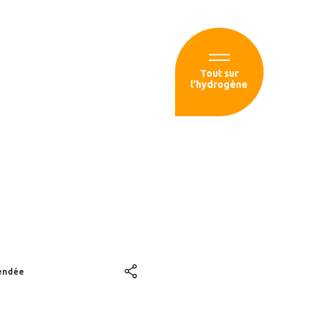
Espace membre
Tout sur
l'hydrogène
sources
avitaillement
Vendée