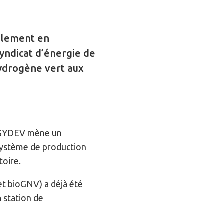
illement en
ndicat d’énergie de
hydrogène vert aux
e SYDEV mène un
système de production
toire.
 et bioGNV) a déjà été
 station de