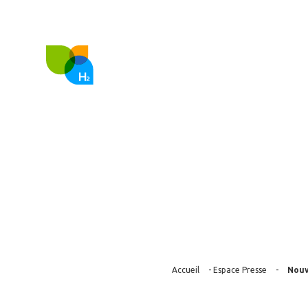
FR
EN
Nous co
Nouvelle comm
en hydrogène 
Accueil
-
Espace Presse
-
Nouv