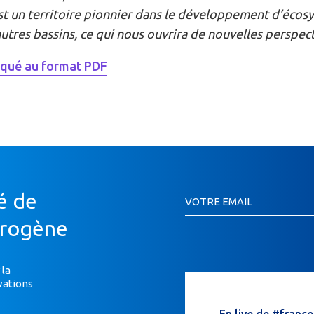
t un territoire pionnier dans le développement d’écos
autres bassins, ce qui nous ouvrira de nouvelles perspect
qué au format PDF
Inscription
é de
VOTRE EMAIL
Newsletter
Si
drogène
vous
êtes
un
 la
vations
humain,
ne
En live de #franc