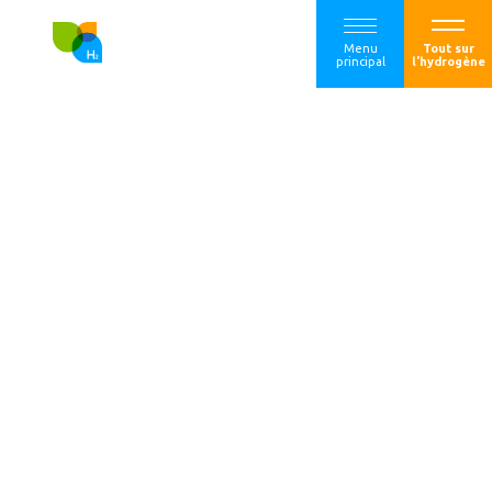
Menu
Tout sur
principal
l'hydrogène
McPhy sélectionné
pour équiper le
plus important
projet de
déploiement de
mobilité
hydrogène zéro-