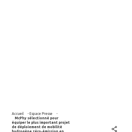
émission en France
et l’un des plus
ambitieux au
niveau européen :
Zero Emission
Valley
Accueil
-
Espace Presse
-
McPhy sélectionné pour
équiper le plus important projet
de déploiement de mobilité
hydrogène zéro-émission en