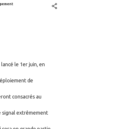
ppement
lancé le 1er juin, en
 déploiement de
seront consacrés au
ce signal extrêmement
 sera en grande partie