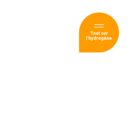
Espace membre
Tout sur
l'hydrogène
sources
 gouvernement
ilière
la transition