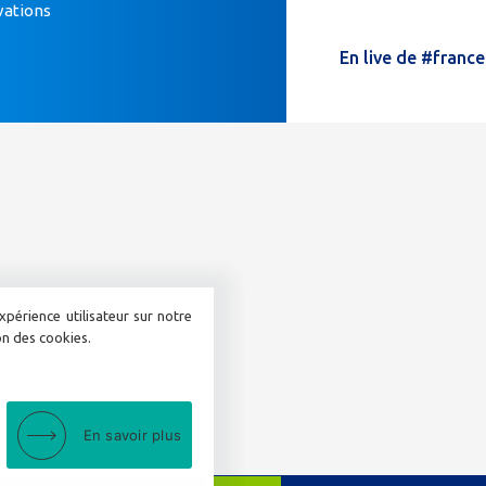
vations
humain,
ne
En live de #franc
remplissez
pas
ce
champ.
xpérience utilisateur sur notre
ion des cookies.
En savoir plus