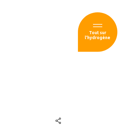
Espace membre
Tout sur
l'hydrogène
sources
Strasbourg