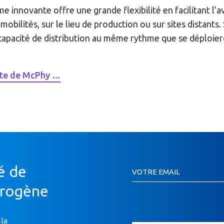
e innovante offre une grande flexibilité en facilitant l’a
obilités, sur le lieu de production ou sur sites distants
 capacité de distribution au même rythme que se déploiero
ite de McPhy …
Inscription
é de
VOTRE EMAIL
Newsletter
Si
drogène
vous
êtes
un
 la