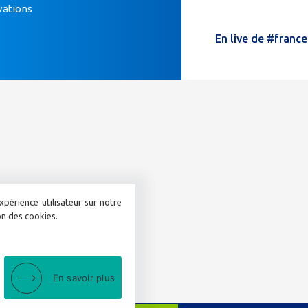
vations
humain,
ne
En live de #franc
remplissez
pas
ce
champ.
xpérience utilisateur sur notre
ion des cookies.
En savoir plus