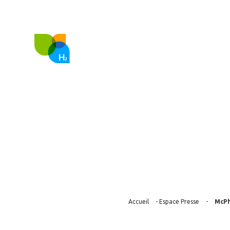
FR
EN
Nous co
McPhy équiper
Accueil
-
Espace Presse
-
McPh