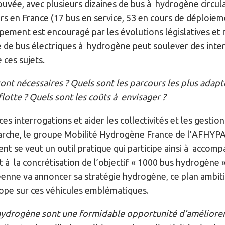
rouvée, avec plusieurs dizaines de bus à hydrogène circu
s en France (17 bus en service, 53 en cours de déploiem
ppement est encouragé par les évolutions législatives et 
 de bus électriques à hydrogène peut soulever des inter
 ces sujets.
sont nécessaires ? Quels sont les parcours les plus adapt
otte ? Quels sont les coûts à envisager ?
s interrogations et aider les collectivités et les gestion
rche, le groupe Mobilité Hydrogène France de l’AFHYPAC 
ent se veut un outil pratique qui participe ainsi à accom
 à la concrétisation de l’objectif « 1000 bus hydrogène 
enne va annoncer sa stratégie hydrogène, ce plan ambitie
ope sur ces véhicules emblématiques.
hydrogène sont une formidable opportunité d’améliorer l