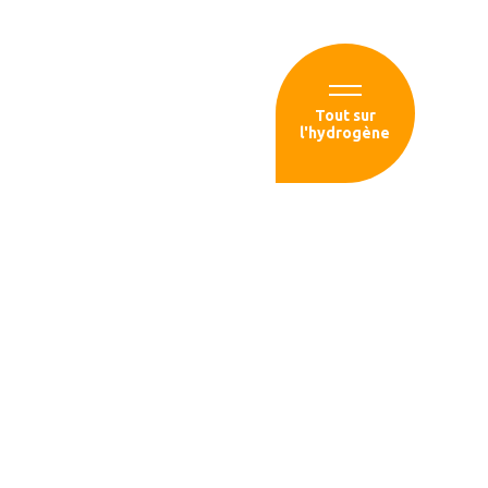
Espace membre
Tout sur
l'hydrogène
sources
ce publient un
t les
éployer des