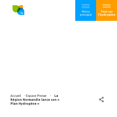
Menu
Tout sur
principal
l'hydrogène
La Région
Normandie lance
son « Plan
Hydrogène »
Accueil
-
Espace Presse
-
La
Région Normandie lance son «
Plan Hydrogène »