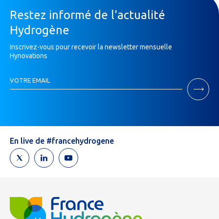
Restez informé de l'actualité
Hydrogène
Inscrivez-vous pour recevoir la newsletter mensuelle
Hynovations
Inscription
VOTRE EMAIL
Newsletter
Si
vous
êtes
un
humain,
En live de #francehydrogene
ne
remplissez
pas
ce
champ.