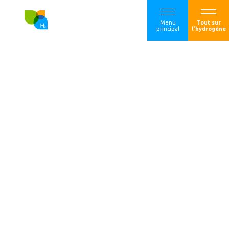
Menu
Tout sur
principal
l'hydrogène
Industrie des
Nouveaux
Systèmes
énergétiques :
l’Etat et les
industriels
s’engagent en