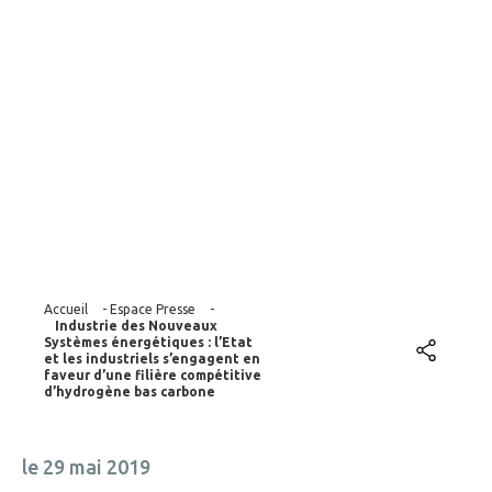
faveur d’une filière
compétitive
d’hydrogène bas
carbone
Accueil
-
Espace Presse
-
Industrie des Nouveaux
Systèmes énergétiques : l’Etat
et les industriels s’engagent en
faveur d’une filière compétitive
d’hydrogène bas carbone
le 29 mai 2019