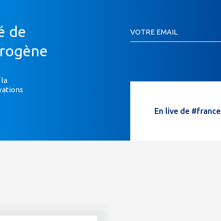
Inscription
é de
VOTRE EMAIL
Newsletter
Si
drogène
vous
êtes
un
 la
vations
humain,
ne
En live de #franc
remplissez
pas
ce
champ.