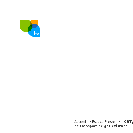
FR
EN
Nous co
GRTgaz s’asso
l’injection d’
de gaz existan
Accueil
-
Espace Presse
-
GRTg
de transport de gaz existant