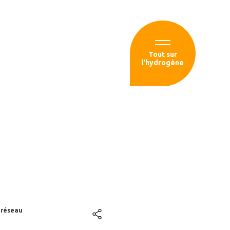
Espace membre
Tout sur
l'hydrogène
sources
ximiser
 de transport
 réseau