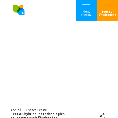
Menu
Tout sur
principal
l'hydrogène
FCLAB hybride les
technologies pour
promouvoir
l’hydrogène-
énergie
Accueil
-
Espace Presse
-
FCLAB hybride les technologies
pour promouvoir l’hydrogène-