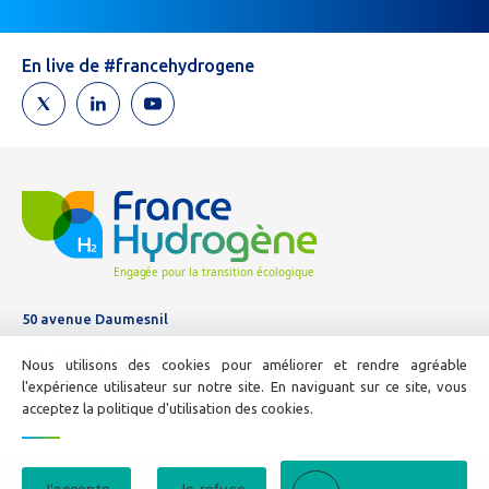
êtes
un
humain,
En live de #francehydrogene
ne
remplissez
pas
ce
champ.
50 avenue Daumesnil
Tél :
01 44 11 10 04
Nous utilisons des cookies pour améliorer et rendre agréable
E-mail :
info@france-hydrogene.org
l'expérience utilisateur sur notre site. En naviguant sur ce site, vous
acceptez la politique d'utilisation des cookies.
Nous contacter
J'accepte
Je refuse