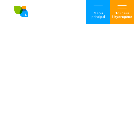
Menu
Tout sur
principal
l'hydrogène
Elogen et HIFraser
unissent leurs
forces pour la
production
d’hydrogène vert
en Australie &
Nouvelle-Zélande