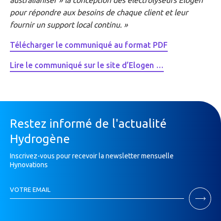
pour répondre aux besoins de chaque client et leur
fournir un support local continu. »
Télécharger le communiqué au format PDF
Lire le communiqué sur le site d’Elogen …
Restez informé de l'actualité
Hydrogène
Inscrivez-vous pour recevoir la newsletter mensuelle
Hynovations
Inscription
VOTRE EMAIL
Newsletter
Si
vous