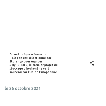
d’hydrogène vert
soutenu par l’Union
Européenne
Accueil
-
Espace Presse
-
Elogen est sélectionné par
Storengy pour équiper
« HyPSTER », le premier projet de
stockage d’hydrogène vert
soutenu par l’Union Européenne
le 26 octobre 2021