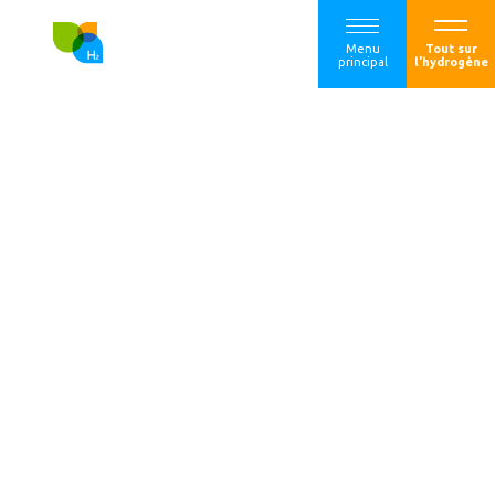
Menu
Tout sur
principal
l'hydrogène
Elogen est
sélectionné par
Storengy pour
équiper
« HyPSTER », le
premier projet de
stockage