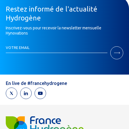
Restez informé de l'actualité
Hydrogène
Inscrivez-vous pour recevoir la newsletter mensuelle
Hynovations
Inscription
VOTRE EMAIL
Newsletter
Si
vous
êtes
un
humain,
En live de #francehydrogene
ne
remplissez
pas
ce
champ.