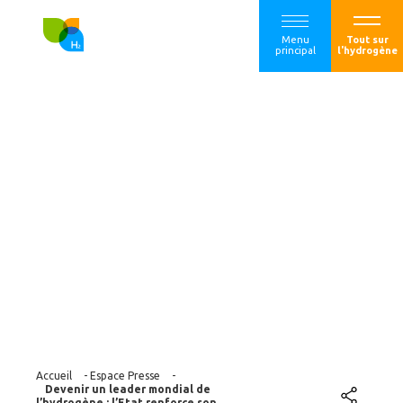
Menu
Tout sur
principal
l'hydrogène
Devenir un leader
mondial de
l’hydrogène : l’Etat
renforce son
soutien à la filière
Accueil
-
Espace Presse
-
Devenir un leader mondial de
l’hydrogène : l’Etat renforce son