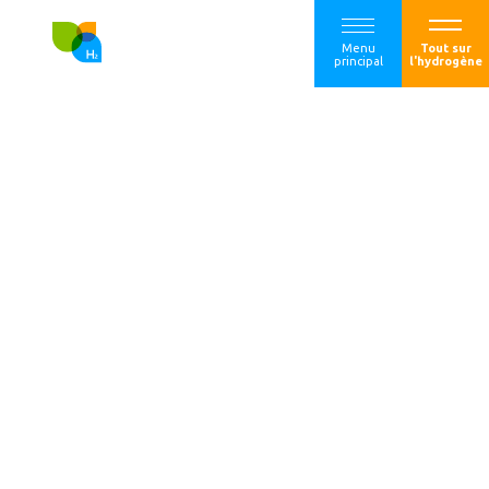
Menu
Tout sur
principal
l'hydrogène
Communauté
d’agglomération
Pau Béarn
Pyrénées : FEBUS,
Notre bus à haut
niveau de service