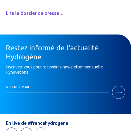
Lire le dossier de presse…
Restez informé de l'actualité
Hydrogène
Inscrivez-vous pour recevoir la newsletter mensuelle
Hynovations
Inscription
VOTRE EMAIL
Newsletter
Si
vous
êtes
un
humain,
En live de #francehydrogene
ne