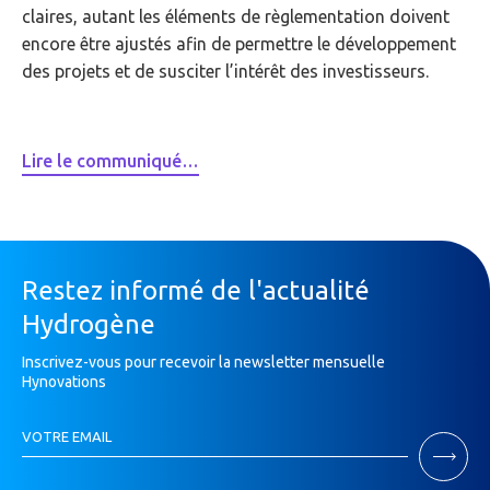
claires, autant les éléments de règlementation doivent
encore être ajustés afin de permettre le développement
des projets et de susciter l’intérêt des investisseurs.
Lire le communiqué…
Restez informé de l'actualité
Hydrogène
Inscrivez-vous pour recevoir la newsletter mensuelle
Hynovations
Inscription
VOTRE EMAIL
Newsletter
Si
vous