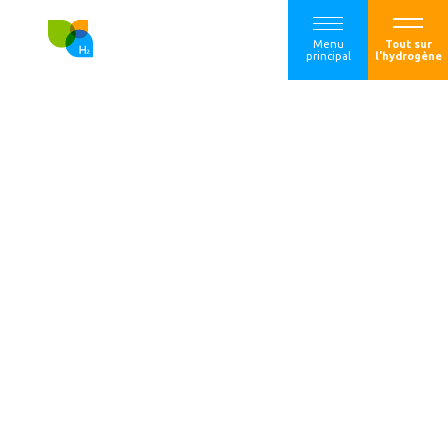
Menu
Tout sur
principal
l'hydrogène
AREVA H2Gen salue
le Plan hydrogène
et souligne le
besoin de
règlementation
pour développer la
filière