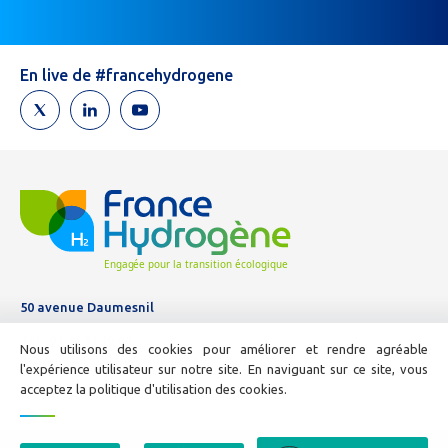
êtes
un
humain,
En live de #francehydrogene
ne
remplissez
pas
ce
champ.
50 avenue Daumesnil
Tél :
01 44 11 10 04
Nous utilisons des cookies pour améliorer et rendre agréable
E-mail :
info@france-hydrogene.org
l'expérience utilisateur sur notre site. En naviguant sur ce site, vous
acceptez la politique d'utilisation des cookies.