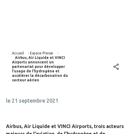
décarbonation du
secteur aérien
Accueil
-
Espace Presse
-
Airbus, Air Liquide et VINCI
Airports annoncent un
partenariat pour développer
l’usage de l’hydrogène et
accélérer la décarbonation du
secteur aérien
le 21 septembre 2021
Airbus, Air Liquide et VINCI Airports, trois acteurs
majeurs de l’aviation, de l’hydrogène et de