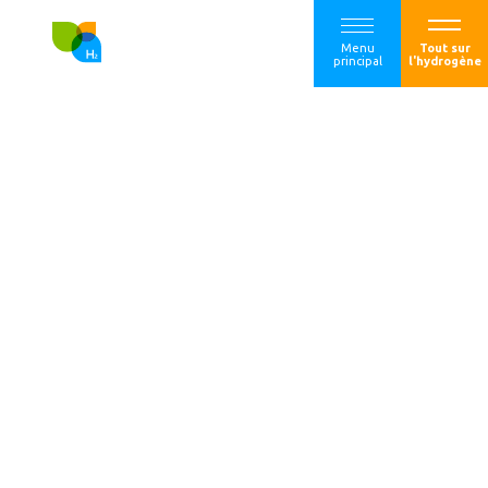
Menu
Tout sur
principal
l'hydrogène
Airbus, Air Liquide
et VINCI Airports
annoncent un
partenariat pour
développer l’usage
de l’hydrogène et
accélérer la