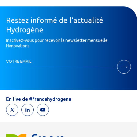
Restez informé de l'actualité
Hydrogène
Inscrivez-vous pour recevoir la newsletter mensuelle
Hynovations
Inscription
VOTRE EMAIL
Newsletter
Si
vous
êtes
un
humain,
En live de #francehydrogene
ne
remplissez
pas
ce
champ.