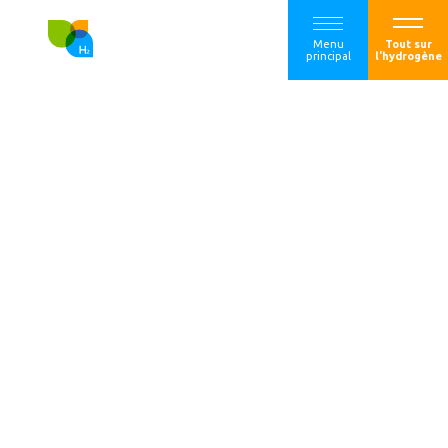
Menu
Tout sur
principal
l'hydrogène
Air Liquide et
IVECO collaborent
pour accélérer le
développement de
la mobilité lourde
hydrogène en
Europe