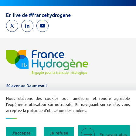
un
humain,
En live de #francehydrogene
ne
remplissez
pas
ce
champ.
50 avenue Daumesnil
Tél :
01 44 11 10 04
Nous utilisons des cookies pour améliorer et rendre agréable
E-mail :
info@france-hydrogene.org
l'expérience utilisateur sur notre site. En naviguant sur ce site, vous
acceptez la politique d'utilisation des cookies.
Nous contacter
J'accepte
Je refuse
En savoir plus
Mentions légales