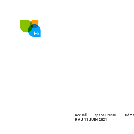
FR
EN
Nous co
8ème édition
TERRITOIRES 
Accueil
-
Espace Presse
-
8ème
9 AU 11 JUIN 2021