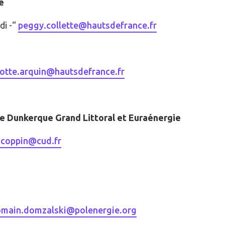
e
di -“
peggy.collette@hautsdefrance.fr
lotte.arquin@hautsdefrance.fr
 Dunkerque Grand Littoral et Euraénergie
r.coppin@cud.fr
omain.domzalski@polenergie.org