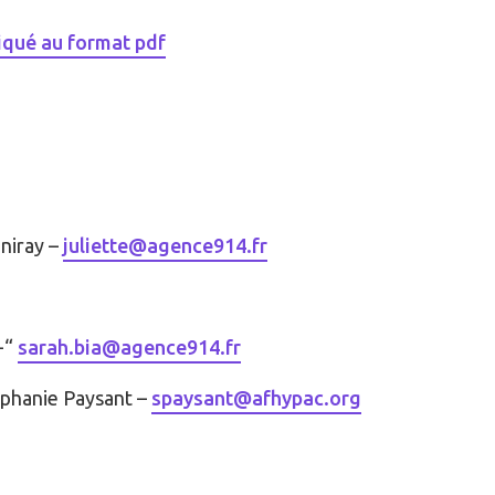
qué au format pdf
niray –
juliette@agence914.fr
-“
sarah.bia@agence914.fr
hanie Paysant –
spaysant@afhypac.org