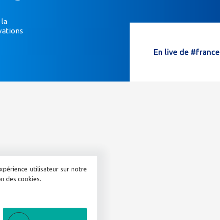
êtes
un
 la
vations
humain,
ne
En live de #franc
remplissez
pas
ce
champ.
xpérience utilisateur sur notre
ion des cookies.