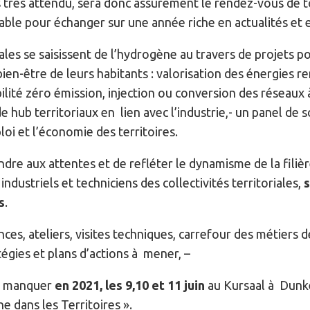
très attendu, sera donc assurément le rendez-vous de to
rnable pour échanger sur une année riche en actualités et 
riales se saisissent de l’hydrogène au travers de projets 
 bien-être de leurs habitants : valorisation des énergies r
ilité zéro émission, injection ou conversion des réseaux
e hub territoriaux en lien avec l’industrie,- un panel de s
oi et l’économie des territoires.
ndre aux attentes et de refléter le dynamisme de la filiè
ndustriels et techniciens des collectivités territoriales,
s
s
.
es, ateliers, visites techniques, carrefour des métiers d
tégies et plans d’actions à mener, –
s manquer
en 2021, les
9,10 et 11 juin
au Kursaal à Dunk
 dans les Territoires ».