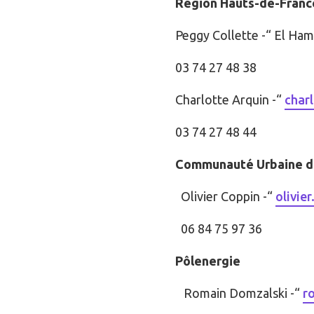
Région Hauts-de-Franc
Peggy Collette -“ El Ham
03 74 27 48 38
Charlotte Arquin -“
char
03 74 27 48 44
Communauté Urbaine de
Olivier Coppin -“
olivie
06 84 75 97 36
Pôlenergie
Romain Domzalski -“
r