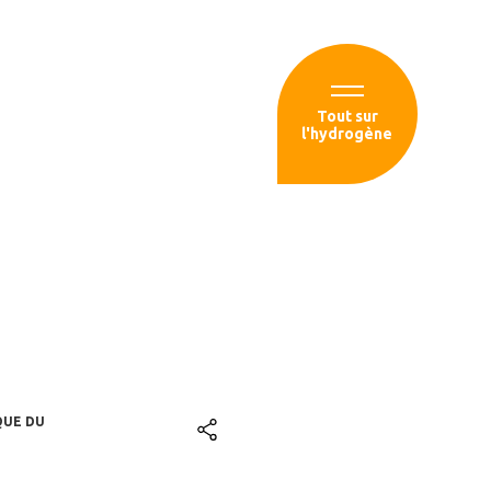
Espace membre
Tout sur
l'hydrogène
sources
èNE DANS LES
1 JUIN 2021
QUE DU