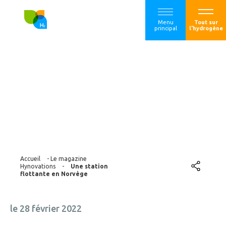
Menu
Tout sur
principal
l'hydrogène
Une station
flottante en
Norvège
Accueil
-
Le magazine
Hynovations
-
Une station
flottante en Norvège
le 28 février 2022