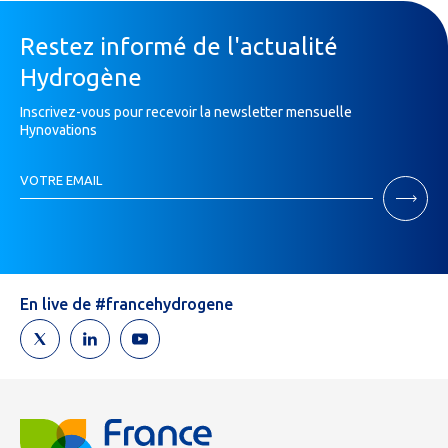
Restez informé de l'actualité
Hydrogène
Inscrivez-vous pour recevoir la newsletter mensuelle
Hynovations
Inscription
VOTRE EMAIL
Newsletter
Si
vous
êtes
un
humain,
En live de #francehydrogene
ne
remplissez
pas
ce
champ.