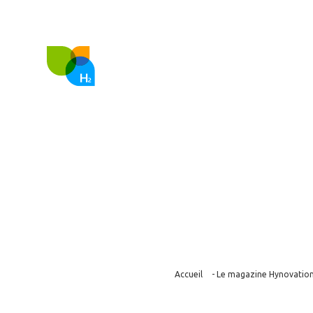
FR
EN
Nous co
Une déclaratio
moteur therm
Accueil
-
Le magazine Hynovatio