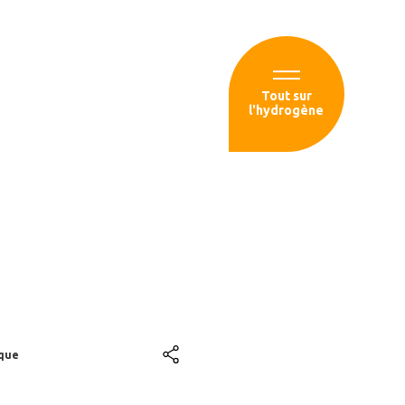
Espace membre
Tout sur
l'hydrogène
sources
er la fin du
ique