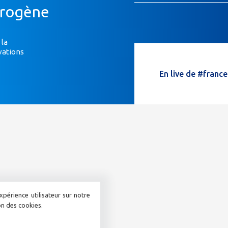
Si
drogène
vous
êtes
un
 la
vations
humain,
ne
En live de #franc
remplissez
pas
ce
champ.
xpérience utilisateur sur notre
ion des cookies.