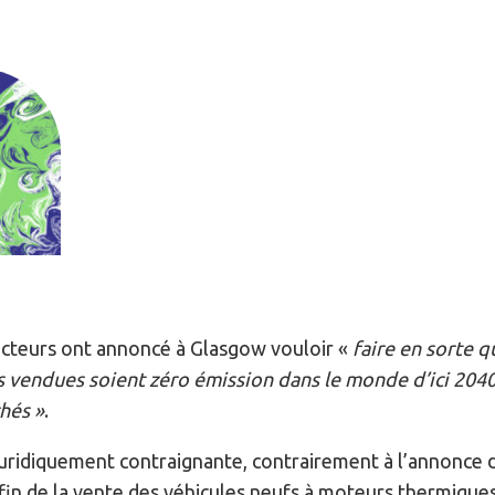
ucteurs ont annoncé à Glasgow vouloir «
faire en sorte q
 vendues soient zéro émission dans le monde d’ici 2040
hés »
.
 juridiquement contraignante, contrairement à l’annonce
 fin de la vente des véhicules neufs à moteurs thermiques