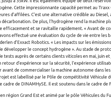
t jusqu’à 35kW. Il est également équipé de deux réservoi
ogène. Cette impressionnante capacité permet au Traxx
ures d’affilées. C’est une alternative crédible au Diesel
a décarbonation. De plus, l’hydrogène rend la machine pl
ne efficacement et se ravitaille rapidement. « Avant de
vons effectué une évaluation du cycle de vie entre les ba
erlen d’Exxact Robotics. « Les impacts sur les émissions 
e développer le concept hydrogène ». Au stade de protot
e tests auprès de certains clients viticoles en mai, juin et
n retour d’expérience sur la sécurité, l’expérience utilisat
ur avant de commercialiser la machine autonome dans les 
jet est labellisé par le Pôle de compétitivité Véhicule du
le cadre de DINAMHySE. Il est soutenu dans le cadre de 
 en région Grand Est et animé par le pôle Véhicules du F