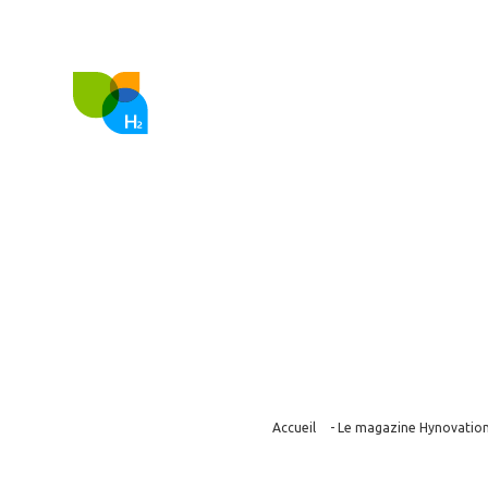
FR
EN
Nous co
Un tracteur v
Accueil
-
Le magazine Hynovatio