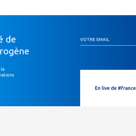
Inscription
é de
VOTRE EMAIL
Newsletter
Si
drogène
vous
êtes
un
 la
vations
humain,
ne
En live de #franc
remplissez
pas
ce
champ.